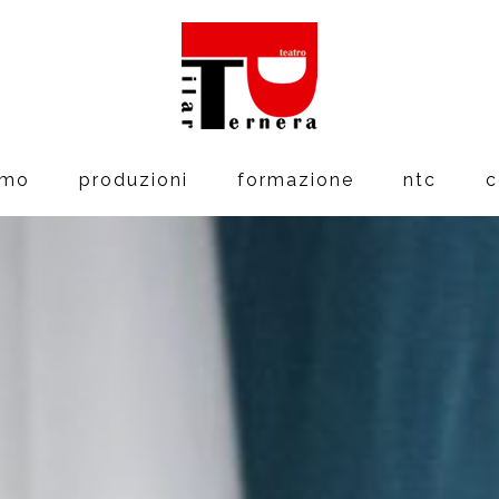
amo
produzioni
formazione
ntc
c