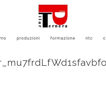
amo
produzioni
formazione
ntc
c
r_mu7frdLfWd1sfavbf