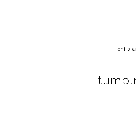
chi si
tumbl