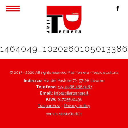
1464049_1020260105013386
© 2013 - 2026 All rights reserved Pilar Ternera - Teatro e cultura
Indirizzo:
Via del Pastore 72, 57128 Livorno
Telefono:
+39 0586 1864087
Email:
info@pilarternera.it
P.IVA:
01705560496
Trasparenza
-
Privacy policy
born in
MaMaStudiOs