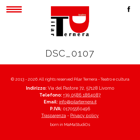
DSC_0107
© 2013 - 2026 All rights reserved Pilar Ternera - Teatro e cultura
Indirizzo:
Via del Pastore 72, 57128 Livorno
Telefono:
+39 0586 1864087
Email:
info@pilarternera.it
P.IVA:
01705560496
Trasparenza
-
Privacy policy
born in
MaMaStudiOs