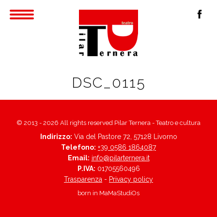
DSC_0115
© 2013 - 2026 All rights reserved Pilar Ternera - Teatro e cultura
Indirizzo:
Via del Pastore 72, 57128 Livorno
Telefono:
+39 0586 1864087
Email:
info@pilarternera.it
P.IVA:
01705560496
Trasparenza
-
Privacy policy
born in
MaMaStudiOs