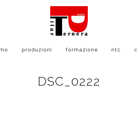
amo
produzioni
formazione
ntc
c
DSC_0222