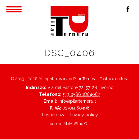
DSC_0406
© 2013 - 2026 All rights reserved Pilar Ternera - Teatro e cultura
Indirizzo:
Via del Pastore 72, 57128 Livorno
Telefono:
+39 0586 1864087
Email:
info@pilarternera.it
P.IVA:
01705560496
Trasparenza
-
Privacy policy
born in
MaMaStudiOs