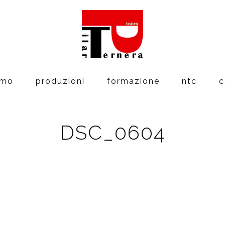
amo
produzioni
formazione
ntc
c
DSC_0604