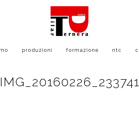
amo
produzioni
formazione
ntc
c
IMG_20160226_23374