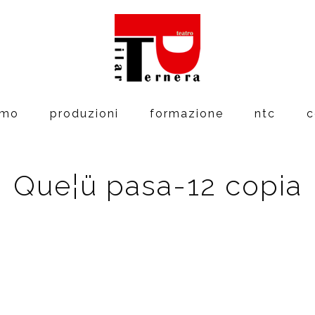
amo
produzioni
formazione
ntc
c
Que¦ü pasa-12 copia