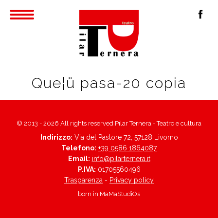
Que¦ü pasa-20 copia
© 2013 - 2026 All rights reserved Pilar Ternera - Teatro e cultura
Indirizzo:
Via del Pastore 72, 57128 Livorno
Telefono:
+39 0586 1864087
Email:
info@pilarternera.it
P.IVA:
01705560496
Trasparenza
-
Privacy policy
born in
MaMaStudiOs