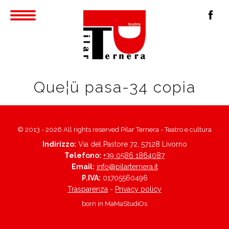
Que¦ü pasa-34 copia
© 2013 - 2026 All rights reserved Pilar Ternera - Teatro e cultura
Indirizzo:
Via del Pastore 72, 57128 Livorno
Telefono:
+39 0586 1864087
Email:
info@pilarternera.it
P.IVA:
01705560496
Trasparenza
-
Privacy policy
born in
MaMaStudiOs