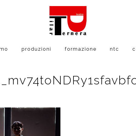
amo
produzioni
formazione
ntc
c
r_mv74toNDRy1sfavbf