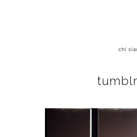
chi si
tumbl