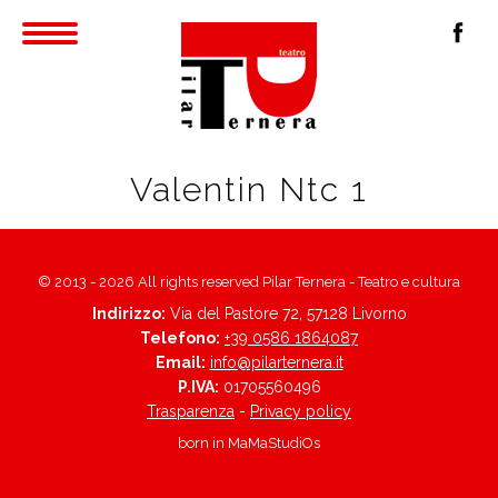
Valentin Ntc 1
© 2013 - 2026 All rights reserved Pilar Ternera - Teatro e cultura
Indirizzo:
Via del Pastore 72, 57128 Livorno
Telefono:
+39 0586 1864087
Email:
info@pilarternera.it
P.IVA:
01705560496
Trasparenza
-
Privacy policy
born in
MaMaStudiOs