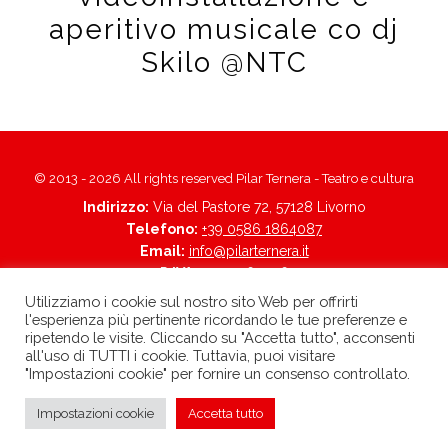
aperitivo musicale co dj
Skilo @NTC
© 2013 - 2026 All rights reserved Pilar Ternera - Teatro e cultura
Indirizzo:
Via del Pastore 72, 57128 Livorno
Telefono:
+39 0586 1864087
Email:
info@pilarternera.it
P.IVA:
01705560496
Trasparenza
-
Privacy policy
Utilizziamo i cookie sul nostro sito Web per offrirti
l'esperienza più pertinente ricordando le tue preferenze e
born in
MaMaStudiOs
ripetendo le visite. Cliccando su "Accetta tutto", acconsenti
all'uso di TUTTI i cookie. Tuttavia, puoi visitare
"Impostazioni cookie" per fornire un consenso controllato.
»
Impostazioni cookie
Accetta tutto