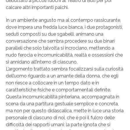
debuttato a piccoli fuochi al Teatro di Buti per poi
calcare altri importanti palchi.
In un ambiente angusto ma al contempo rassicurante,
dove impera una fredda luce bianca, i due protagonisti,
seduti composti su due sgabelli, animano una
conversazione che sembra procedere su due binari
paralleli che solo talvolta si incrociano, mettendo a
nudo ferocia e incomunicabilità, realtà e ossessioni che
si annidano all’interno di ciascuno.
L’argomento trattato sembra focalizzarsi sulla curiosità
dell’uomo riguardo a un amante della donna, che egli
non riesce a collocare in un tempo dato e in
caratteristiche fisiche e comportamentali definite.
Questa incomunicabilità pinteriana, accompagnata in
scena da una partitura gestuale semplice e concreta,
ma non per questo didascalica, mette in luce una storia
personale di ciascuno di noi, che è poi il fulcro delle
difficoltà dei rapporti umani: la parte ignota che si