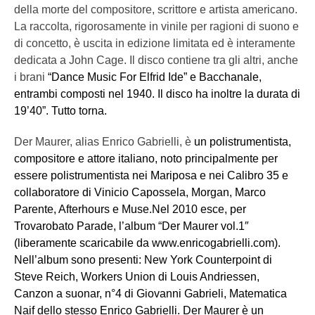
della morte del compositore, scrittore e artista americano.
La raccolta, rigorosamente in vinile per ragioni di suono e
di concetto, è uscita in edizione limitata ed è interamente
dedicata a John Cage. Il disco contiene tra gli altri, anche
i brani
“
Dance Music For Elfrid Ide” e Bacchanale,
entrambi composti nel 1940. Il disco ha inoltre la durata di
19’40”. Tutto torna.
Der Maurer, alias Enrico Gabrielli, è
un polistrumentista,
compositore e attore italiano, noto principalmente per
essere polistrumentista nei Mariposa e nei Calibro 35 e
collaboratore di Vinicio Capossela, Morgan, Marco
Parente, Afterhours e Muse.
Nel 2010 esce, per
Trovarobato Parade, l’album “Der Maurer vol.1″
(liberamente scaricabile da www.enricogabrielli.com).
Nell’album sono presenti: New York Counterpoint di
Steve Reich, Workers Union di Louis Andriessen,
Canzon a suonar, n°4 di Giovanni Gabrieli, Matematica
Naif dello stesso Enrico Gabrielli. Der Maurer è un