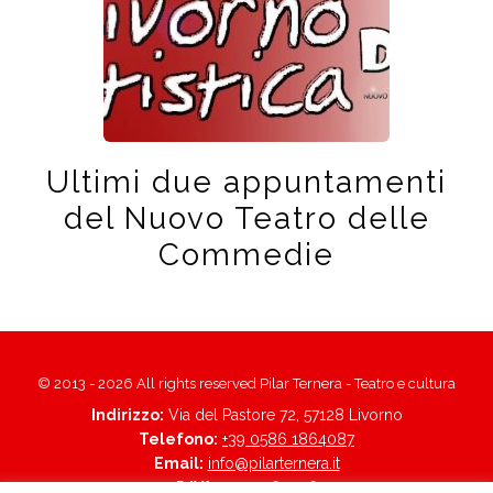
Ultimi due appuntamenti
del Nuovo Teatro delle
Commedie
© 2013 - 2026 All rights reserved Pilar Ternera - Teatro e cultura
Indirizzo:
Via del Pastore 72, 57128 Livorno
Telefono:
+39 0586 1864087
Email:
info@pilarternera.it
P.IVA:
01705560496