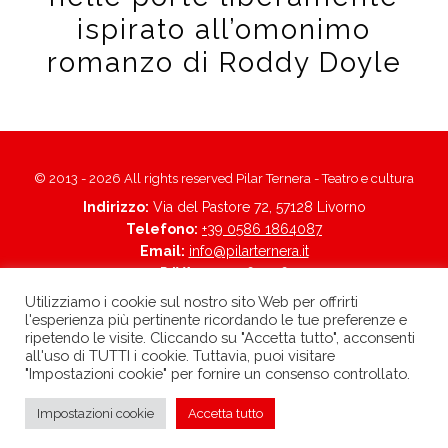
ispirato all’omonimo
romanzo di Roddy Doyle
© 2013 - 2026 All rights reserved Pilar Ternera - Teatro e cultura
Indirizzo:
Via del Pastore 72, 57128 Livorno
Telefono:
+39 0586 1864087
Email:
info@pilarternera.it
P.IVA:
01705560496
Trasparenza
-
Privacy policy
Utilizziamo i cookie sul nostro sito Web per offrirti
l'esperienza più pertinente ricordando le tue preferenze e
born in
MaMaStudiOs
ripetendo le visite. Cliccando su "Accetta tutto", acconsenti
all'uso di TUTTI i cookie. Tuttavia, puoi visitare
"Impostazioni cookie" per fornire un consenso controllato.
»
Impostazioni cookie
Accetta tutto