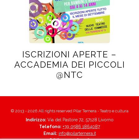
ISCRIZIONI APERTE –
ACCADEMIA DEI PICCOLI
@NTC
© 2013 - 2026 All rights reserved Pilar Ternera - Teatro e cultura
Indirizzo:
Via del Pastore 72, 57128 Livorno
Telefono:
+39 0586 1864087
Email:
info@pilarternera.it