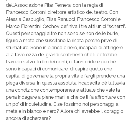
dell’Associazione Pilar Ternera, con la regia di
Francesco Cortoni, direttore artistico del teatro. Con
Alessia Cespuglio, Elisa Ranucci, Francesco Cortoni e
Marco Fiorentini. Čechov definiva I tre atti unici “scherzi”.
Questi personaggi altro non sono se non delle burle,
figure a metà che suscitano la risata perché prive di
sfumature. Sono in bianco e nero, incapaci di attingere
alla tavolozza dei grandi sentimenti che li potrebbe
trarre in salvo. In fin dei conti, ci fanno ridere perché
sono incapaci di comunicare, di capire quello che
capita, di governare la propria vita e fargli prendere una
piega diversa. In questa assoluta incapacità c’è tuttavia
una condizione contemporanea e attuale che vale la
pena indagare a piene mani e che ce li fa affrontare con
un po’ di inquietudine. E se fossimo noi personaggi a
metà e in bianco e nero? Allora chi avrebbe il coraggio
ancora di scherzare?