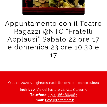
Appuntamento con il Teatro
Ragazzi @NTC “Fratelli
Applausi” Sabato 22 ore 17
e domenica 23 ore 10.30 e
17
© 2013 - 2026 All rights reserved Pilar Ternera - Teatro e cultura
Indirizzo:
Via del Pastore 72, 57128 Livorno
Telefono:
+39 0586 1864087
Email:
info@pilarternera.it
P.IVA:
01705560496